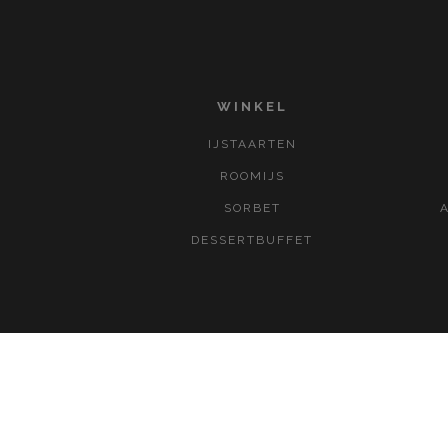
WINKEL
IJSTAARTEN
ROOMIJS
SORBET
DESSERTBUFFET