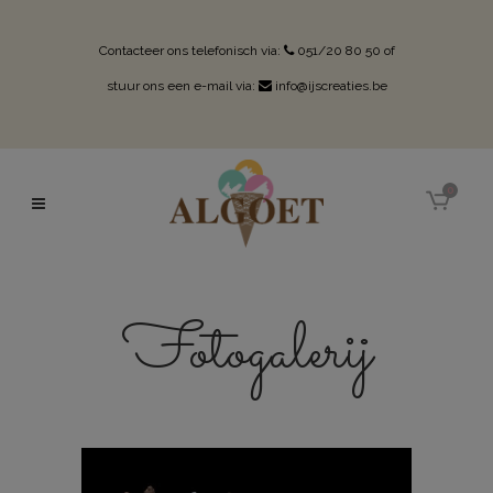
Contacteer ons telefonisch via:
051/20 80 50
of
stuur ons een e-mail via:
info@ijscreaties.be
0
Fotogalerij