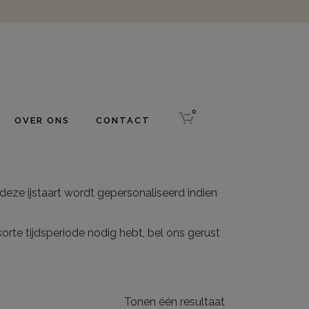
0
OVER ONS
CONTACT
eze ijstaart wordt gepersonaliseerd indien
n korte tijdsperiode nodig hebt, bel ons gerust
Tonen één resultaat