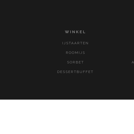
WINKEL
IJSTAARTEN
ROOMIJS
SORBET
DESSERTBUFFET