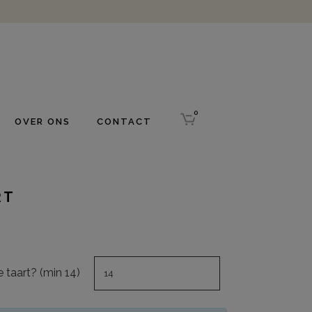
0
OVER ONS
CONTACT
RT
 taart? (min 14)