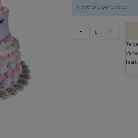
5,00€ prijs per persoon
Te be
Vanaf
taart