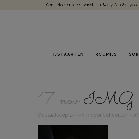
Contacteer ons telefonisch via:
051/20 80 50
of
IJSTAARTEN
ROOMIJS
SOR
17 nov
IMG_2
Geplaatst op 17:39h
in
door
beheerder
0 