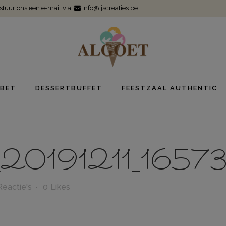
 stuur ons een e-mail via:
info@ijscreaties.be
BET
DESSERTBUFFET
FEESTZAAL AUTHENTIC
0191211_1657
Reactie's
0
Likes