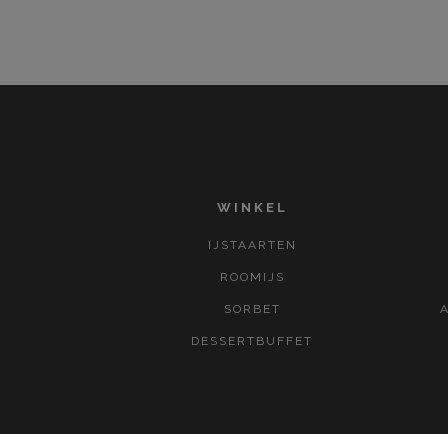
WINKEL
IJSTAARTEN
ROOMIJS
SORBET
DESSERTBUFFET