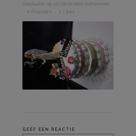
Geplaatst op 15:15h
in
door
beheerder
0 Reactie's
0
Likes
GEEF EEN REACTIE