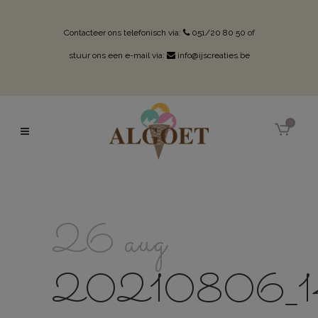
Contacteer ons telefonisch via:
051/20 80 50
of
stuur ons een e-mail via:
info@ijscreaties.be
0
26 aug
20210806_1