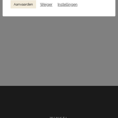
wanneer ik een reactie plaats.
Weiger
Instellingen
Aanvaarden