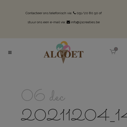
Contacteer ons telefonisch via:
051/20 80 50
of
stuur ons een e-mail via:
info@ijscreaties.be
0
06 dec
20211204_1