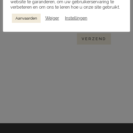
website te garanderen, om uw gebruikerservaring te
verbeteren en om ons te leren hoe u onze site gebruikt.
Mijn naam, e-mail en site opslaan in
Weiger
Instellingen
Aanvaarden
deze browser voor de volgende keer
wanneer ik een reactie plaats.