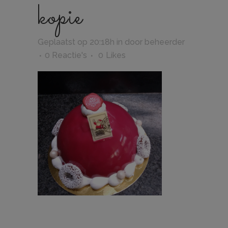
kopie
Geplaatst op 20:18h
in
door
beheerder
0 Reactie's
0
Likes