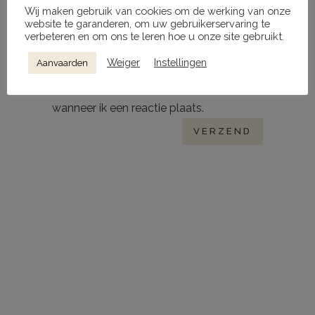
Wij maken gebruik van cookies om de werking van onze
website te garanderen, om uw gebruikerservaring te
verbeteren en om ons te leren hoe u onze site gebruikt.
Weiger
Instellingen
Aanvaarden
Mijn naam, e-mail en site opslaan in
deze browser voor de volgende keer
wanneer ik een reactie plaats.