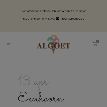
Contacteer ons telefonisch via:
051/20 80 50
of
stuur ons een e-mail via:
info@ijscreaties.be
0
13 apr
Eenhoorn