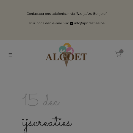
Contacteer ons telefonisch via:
051/20 80 50
of
stuur ons een e-mail via:
info@ijscreaties.be
0
15 dec
ijscreaties