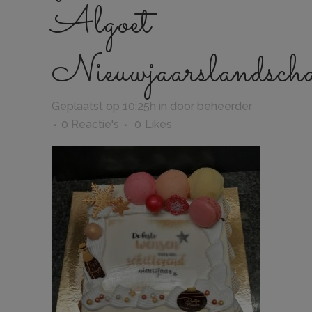
Algoet
Nieuwjaarslandsch
Geplaatst op 10:25h
in
door
beheerder
0 Reactie's
0
Likes