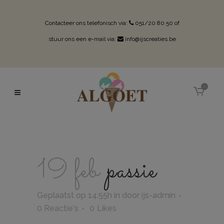
Contacteer ons telefonisch via:
051/20 80 50
of
stuur ons een e-mail via:
info@ijscreaties.be
0
19 feb
passie
Geplaatst op 14:55h
in
door
ijs-admin
0 Reactie's
0
Likes