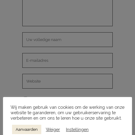
Mijn naam, e-mail en site opslaan in
Wij maken gebruik van cookies om de werking van onze
deze browser voor de volgende keer
website te garanderen, om uw gebruikerservaring te
wanneer ik een reactie plaats.
verbeteren en om ons te leren hoe u onze site gebruikt.
Weiger
Instellingen
Aanvaarden