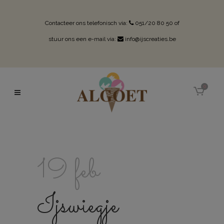
Contacteer ons telefonisch via:
051/20 80 50
of
stuur ons een e-mail via:
info@ijscreaties.be
0
19 feb
Ijswiegje