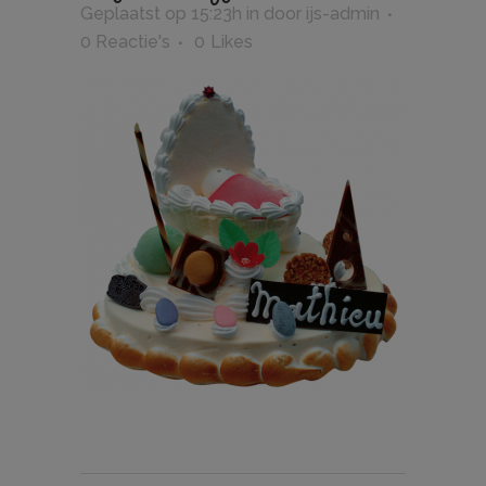
Geplaatst op 15:23h
in
door
ijs-admin
0 Reactie's
0
Likes