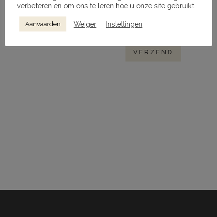
verbeteren en om ons te leren hoe u onze site gebruikt.
Mijn naam, e-mail en site opslaan in
deze browser voor de volgende keer
Weiger
Instellingen
Aanvaarden
wanneer ik een reactie plaats.