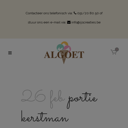
Contacteer ons telefonisch via:
051/20 80 50
of
stuur ons een e-mail via:
info@ijscreaties.be
0
26 feb
portie
kerstman