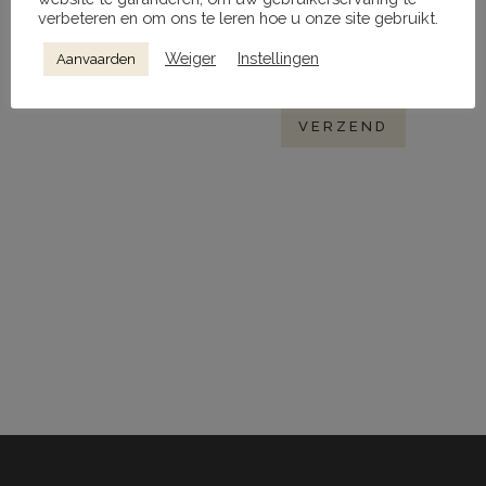
verbeteren en om ons te leren hoe u onze site gebruikt.
Mijn naam, e-mail en site opslaan in
deze browser voor de volgende keer
Weiger
Instellingen
Aanvaarden
wanneer ik een reactie plaats.