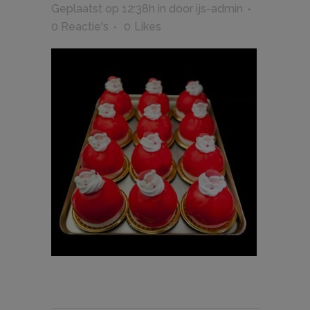
Geplaatst op 12:38h
in
door
ijs-admin
0 Reactie's
0
Likes