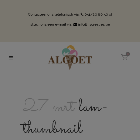
Contacteer ons telefonisch via:
051/20 80 50
of
stuur ons een e-mail via:
info@ijscreaties.be
0
27 mrt
lam-
thumbnail