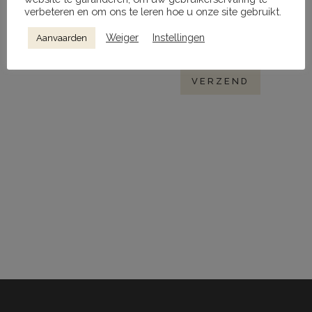
verbeteren en om ons te leren hoe u onze site gebruikt.
Mijn naam, e-mail en site opslaan in
deze browser voor de volgende keer
Weiger
Instellingen
Aanvaarden
wanneer ik een reactie plaats.