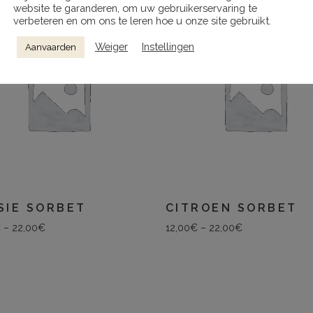
website te garanderen, om uw gebruikerservaring te
verbeteren en om ons te leren hoe u onze site gebruikt.
Weiger
Instellingen
Aanvaarden
SIE SORBET
CITROEN SORBET
€
–
22,00
€
12,00
€
–
22,00
€