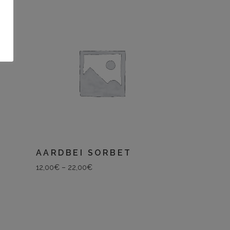
AARDBEI SORBET
12,00
€
–
22,00
€