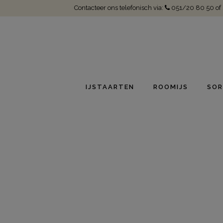
Contacteer ons telefonisch via:
051/20 80 50
of
IJSTAARTEN
ROOMIJS
SOR