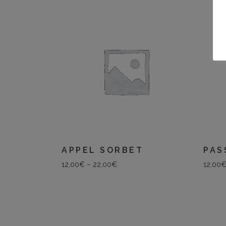
APPEL SORBET
PAS
12,00
€
–
22,00
€
12,00